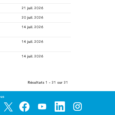
21 juil. 2026
20 juil. 2026
14 juil. 2026
14 juil. 2026
14 juil. 2026
Résultats
1 – 21
sur
21
ous
S
S
S
S
S
’
’
’
’
’
o
o
o
o
o
u
u
u
u
u