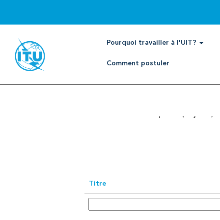
Consultant/expert
Rechercher par mot-clé
Pourquoi travailler à l'UIT?
Comment postuler
Afficher plus d’options
Sélectionnez la fréquence (en jours) d
Titre