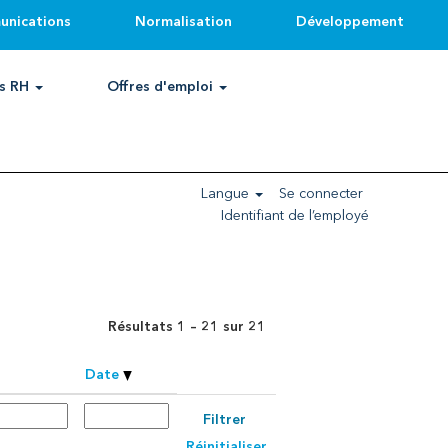
unications
Normalisation
Développement
ts RH
Offres d'emploi
Réinitialiser
Langue
Se connecter
Identifiant de l’employé
Résultats
1 – 21
sur
21
Date
Réinitialiser