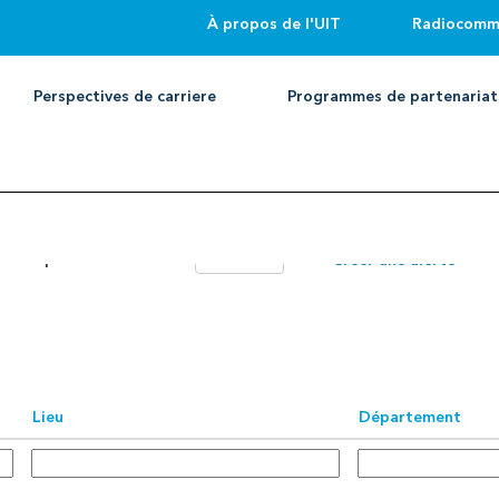
À propos de l'UIT
Radiocomm
Rechercher par lieu
Perspectives de carriere
Programmes de partenaria
e réception d’une alerte :
Créer une alerte
Lieu
Département