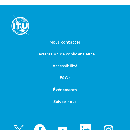
Nous contacter
Déclaration de confidentialité
Accessibilité
FAQs
Événements
Suivez-nous
S
S
S
S
S
’
’
’
’