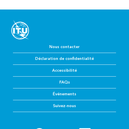
Nous contacter
Déclaration de confidentialité
Accessibilité
FAQs
Événements
Suivez-nous
S
S
S
S